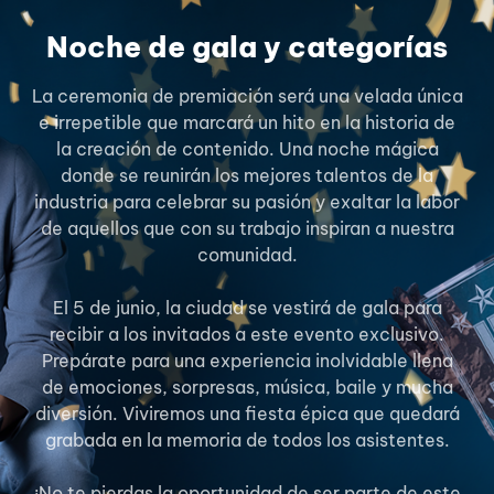
Noche de gala y categorías
La ceremonia de premiación será una velada única
e irrepetible que marcará un hito en la historia de
la creación de contenido. Una noche mágica
donde se reunirán los mejores talentos de la
industria para celebrar su pasión y exaltar la labor
de aquellos que con su trabajo inspiran a nuestra
comunidad.
El 5 de junio, la ciudad se vestirá de gala para
recibir a los invitados a este evento exclusivo.
Prepárate para una experiencia inolvidable llena
de emociones, sorpresas, música, baile y mucha
diversión. Viviremos una fiesta épica que quedará
grabada en la memoria de todos los asistentes.
¡No te pierdas la oportunidad de ser parte de este