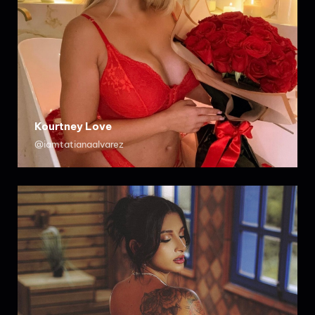
Kourtney Love
@iamtatianaalvarez