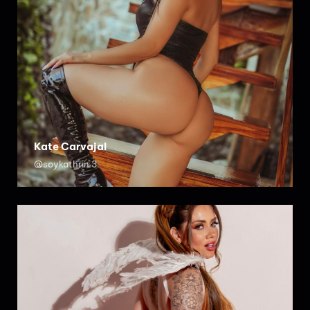
Kate Carvajal
@soykathrin.3