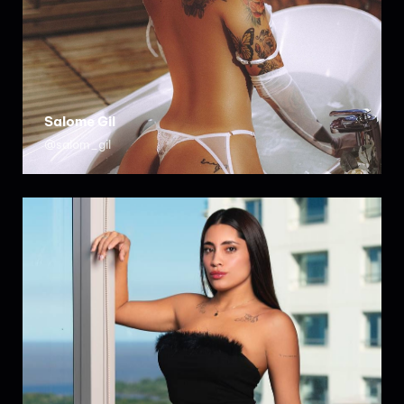
Salome Gil
@salom_gil