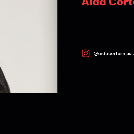
Aida Cort
@aidacortesmusi