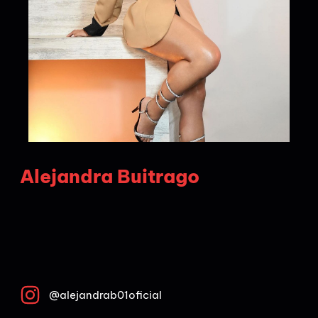
Alejandra Buitrago
@alejandrab01oficial