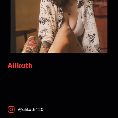
Alikath
@alikath420