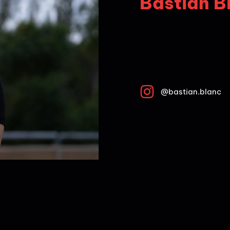
Bastian B
@bastian.blanc