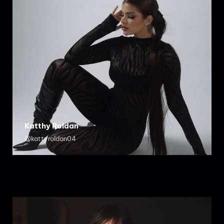
Katthy Roldan
@kattyroldan04