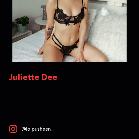
Juliette Dee
@lolpusheen_