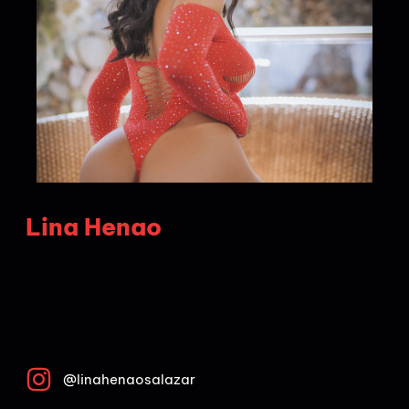
Lina Henao
@linahenaosalazar