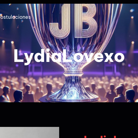
ostulaciones
LydiaLovexo