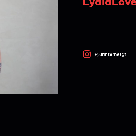
LydiaLov
@urinternetgf