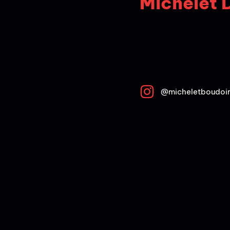
Michelet 
@micheletboudoi