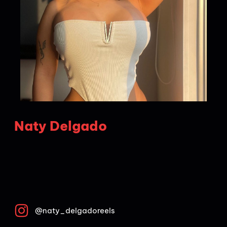
Naty Delgado
@naty_delgadoreels