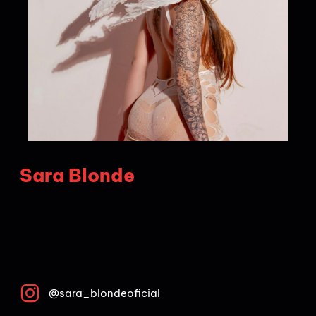
Sara Blonde
@sara_blondeoficial