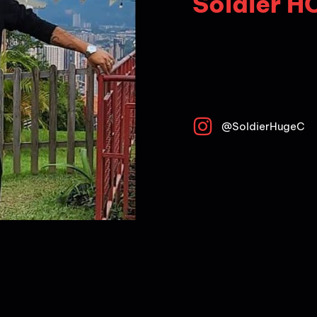
Soldier H
@SoldierHugeC