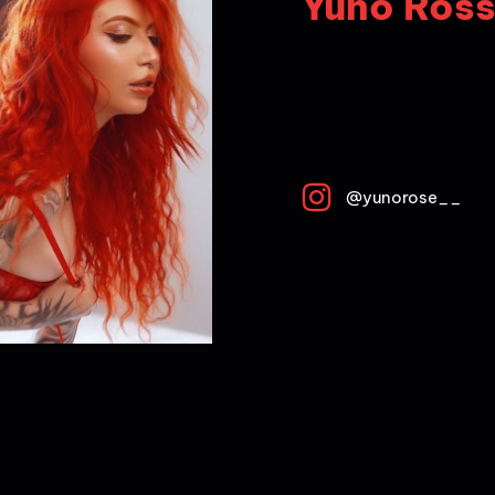
Yuno Ros
@yunorose__