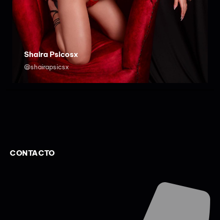
Shaira Psicosx
@shairapsicsx
CONTACTO