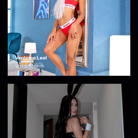
Verónica Leal
@veronicalealx