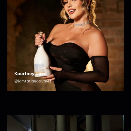
Kourtney Love
@iamtatianaalvarez