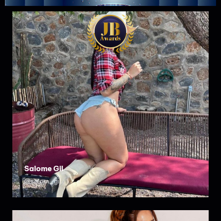
Salome Gil
@salom_gil