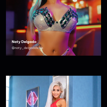
Naty Delgado
@naty_delgadoreels